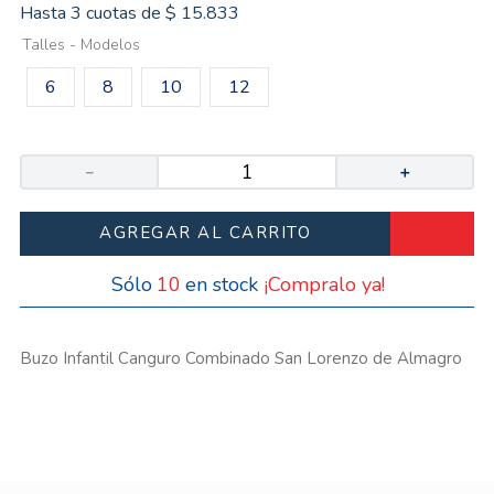
Hasta
3
cuotas de
$
15
.
833
Talles - Modelos
6
8
10
12
－
＋
AGREGAR AL CARRITO
10
¡Compralo ya!
Buzo Infantil Canguro Combinado San Lorenzo de Almagro