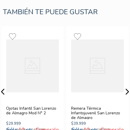
TAMBIÉN TE PUEDE GUSTAR
Ojotas Infantil San Lorenzo
Remera Térmica
de Almagro Mod N° 2
Infantojuvenil San Lorenzo
de Almagro
$
29
.
999
$
39
.
999
10
¡Compralo
10
¡Compralo
Precio s/Imp.Nac
$
24
.
792
,
56
Precio s/Imp.Nac
$
33
.
057
,
02