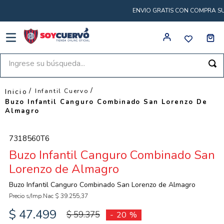
ENVIO GRATIS CON COMPRA SUP
Ingrese su búsqueda...
Infantil Cuervo
Buzo Infantil Canguro Combinado San Lorenzo De
Almagro
7318560T6
Buzo Infantil Canguro Combinado San
Lorenzo de Almagro
Buzo Infantil Canguro Combinado San Lorenzo de Almagro
Precio s/Imp.Nac
$
39
.
255
,
37
$
47
.
499
$
59
.
375
-
20 %