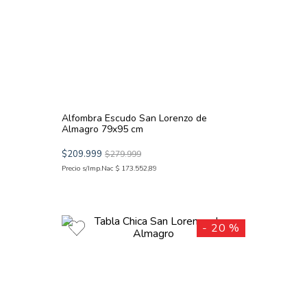
Alfombra Escudo San Lorenzo de
Almagro 79x95 cm
$
209
.
999
$
279
.
999
Precio s/Imp.Nac
$
173
.
552
,
89
-
20 %