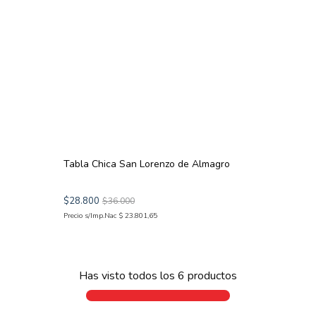
Tabla Chica San Lorenzo de Almagro
$
28
.
800
$
36
.
000
Precio s/Imp.Nac
$
23
.
801
,
65
Has visto todos los
6
productos