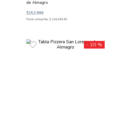
de Almagro
$
152
.
999
Precio s/Imp.Nac
$
126
.
445
,
45
-
20 %