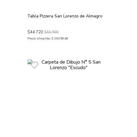
Tabla Pizzera San Lorenzo de Almagro
$
44
.
720
$
55
.
900
Precio s/Imp.Nac
$
36
.
958
,
68