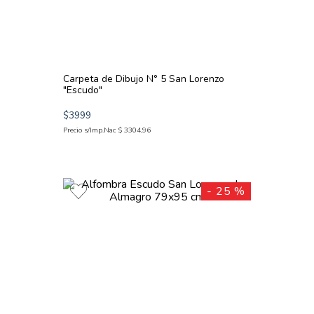
Carpeta de Dibujo N° 5 San Lorenzo
"Escudo"
$
3999
Precio s/Imp.Nac
$
3304
,
96
-
25 %