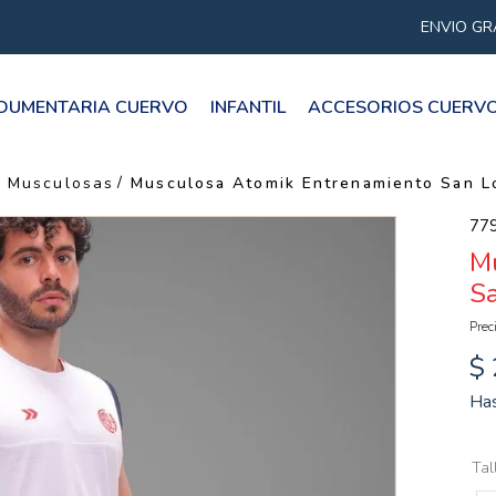
ENVIO GRATIS CON CO
NDUMENTARIA CUERVO
INFANTIL
ACCESORIOS CUERV
TÉRMINOS MÁS BUSCADOS
1
.
2025
 Musculosas
Musculosa Atomik Entrenamiento San L
2
.
camiseta
77
M
3
.
retro
S
4
.
remera
Prec
5
.
campera
$
6
.
basket 2025
Ha
7
.
short
8
.
san lorenzo
Tal
9
.
buzo