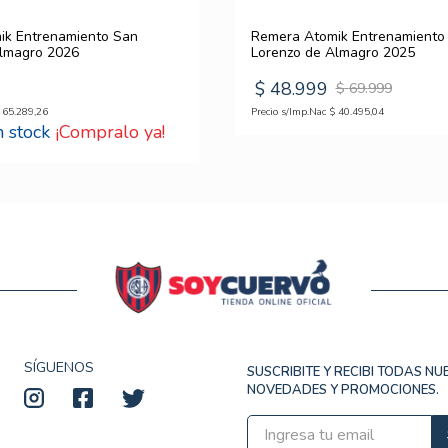
ik Entrenamiento San
Remera Atomik Entrenamiento
Almagro 2026
Lorenzo de Almagro 2025
$
48
.
999
$
69
.
999
65
.
289
,
26
Precio s/Imp.Nac
$
40
.
495
,
04
¡Compralo ya!
SÍGUENOS
SUSCRIBITE Y RECIBI TODAS N
NOVEDADES Y PROMOCIONES.