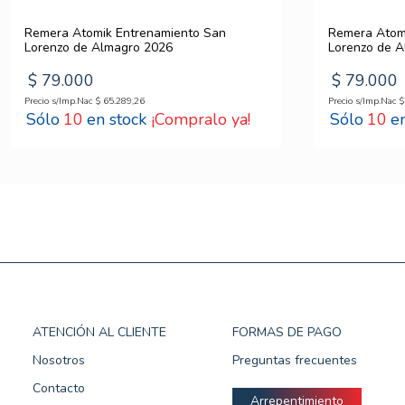
Remera Atomik Entrenamiento San
Remera Atom
Lorenzo de Almagro 2026
Lorenzo de 
$
79
.
000
$
79
.
000
Precio s/Imp.Nac
$
65
.
289
,
26
Precio s/Imp.Nac
$
10
¡Compralo ya!
10
ATENCIÓN AL CLIENTE
FORMAS DE PAGO
Nosotros
Preguntas frecuentes
Contacto
Arrepentimiento