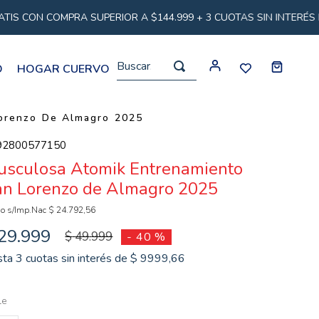
MPRA SUPERIOR A $144.999 + 3 CUOTAS SIN INTERÉS EN TODOS
Buscar...
O
HOGAR CUERVO
orenzo De Almagro 2025
92800577150
usculosa Atomik Entrenamiento
an Lorenzo de Almagro 2025
io s/Imp.Nac
$
24
.
792
,
56
29
.
999
$
49
.
999
-
40 %
sta
3
cuotas sin interés de
$
9999
,
66
le