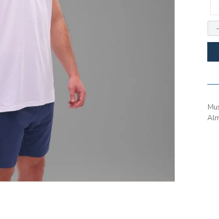
10
.
pantalon
Mus
Al