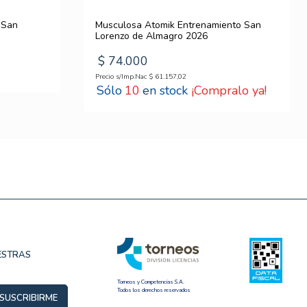
 San
Musculosa Atomik Entrenamiento San
Lorenzo de Almagro 2026
$
74
.
000
Precio s/Imp.Nac
$
61
.
157
,
02
10
¡Compralo ya!
UESTRAS
Torneos y Competencias S.A.
Todos los derechos reservados
SUSCRIBIRME