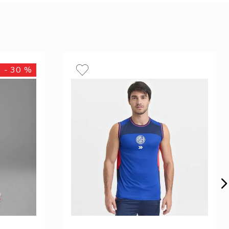
-
30 %